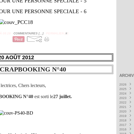
 08:28 -
COMMENTAIRES [
…
]
- PERMALIEN [
#
]
20 AOÛT 2012
SCRAPBOOKING N°40
ARCHI
lectrices, Chers lecteurs,
2026
2025
Août
(
2024
Juillet
Déce
BOOKING N°40
est sorti le
27 juillet
.
2023
Juin
Nove
Déce
(5
2022
Mai
Octob
Nove
Déce
(5
2021
Avril
Septe
Octob
Nove
Déce
(6
2020
Mars
Août
Septe
Octob
Nove
Déce
(
(
2019
Févrie
Juillet
Août
Septe
Octob
Nove
Déce
(
2018
Janvie
Juin
Juillet
Août
Septe
Octob
Nove
Déce
(7
(
2017
Mai
Juin
Juillet
Août
Septe
Octob
Nove
Déce
(5
(6
(
2016
Avril
Mai
Juin
Juillet
Août
Septe
Octob
Nove
Déce
(9
(5
(
(
2015
Mars
Avril
Mai
Juin
Juillet
Août
Septe
Octob
Nove
Déce
(1
(8
(
(
(