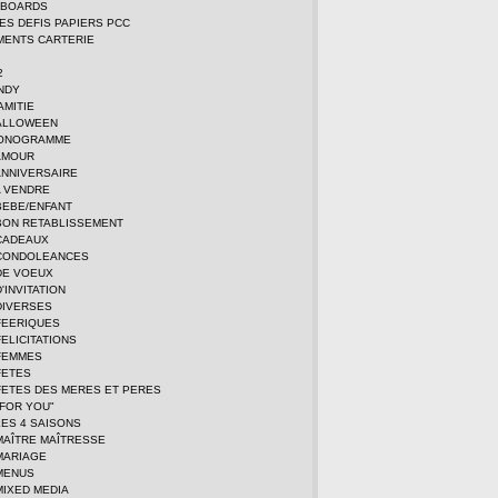
DBOARDS
TES DEFIS PAPIERS PCC
MENTS CARTERIE
2
NDY
AMITIE
ALLOWEEN
MONOGRAMME
AMOUR
ANNIVERSAIRE
A VENDRE
BEBE/ENFANT
BON RETABLISSEMENT
CADEAUX
CONDOLEANCES
DE VOEUX
'INVITATION
DIVERSES
FEERIQUES
ELICITATIONS
FEMMES
FETES
FETES DES MERES ET PERES
FOR YOU"
ES 4 SAISONS
MAÎTRE MAÎTRESSE
MARIAGE
MENUS
MIXED MEDIA