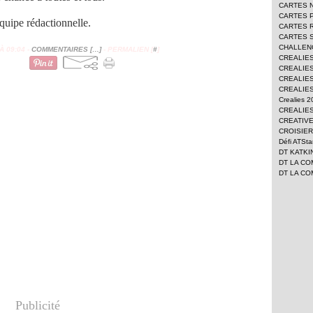
CARTES 
CARTES 
quipe rédactionnelle.
CARTES 
CARTES 
CHALLEN
 09:04 -
COMMENTAIRES [
…
]
- PERMALIEN [
#
]
CREALIE
CREALIES
CREALIES
CREALIES
Crealies 
CREALIES
CREATIV
CROISIER
Défi ATSt
DT KATKI
DT LA CO
DT LA CO
Publicité