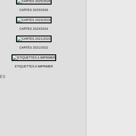
CARTES 2025/2026
CARTES 2023/2024
CARTES 2021/2022
ETIQUETTES A IMPRIMER
VES
1)
mbre
(4)
(5)
mbre
mbre
)
(4)
(8)
re
mbre
mbre
)
(8)
(7)
(9)
mbre
re
mbre
mbre
)
(7)
(10)
(13)
(7)
mbre
re
mbre
mbre
5)
4)
(11)
(24)
(9)
(7)
r
mbre
re
mbre
mbre
5)
(7)
(4)
(17)
(18)
(8)
(12)
r
mbre
re
mbre
mbre
)
10)
(10)
(6)
(19)
(5)
(11)
(19)
mbre
re
mbre
mbre
)
)
13)
(10)
(10)
(12)
(26)
(17)
mbre
re
mbre
mbre
)
)
15)
16)
(16)
(20)
(17)
(18)
(9)
mbre
re
mbre
mbre
8)
)
23)
9)
7)
(38)
(26)
(17)
(20)
(15)