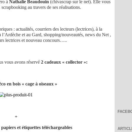
éro à
Nathalie Beaudouin
(chivascrap sur le net). Elle vous
 scrapbooking au travers de ses réalisations.
ques : actualités, courriers des lecteurs (lectrices), à la
s à l’Ardèche et au Gard, shopping/nouveautés, news du Net ,
urs lectrices et nouveau concours…..
ous avons réservé
2 cadeaux « collector »:
o en bois « cage à oiseaux »
FACEB
+
 papiers et étiquettes téléchargeables
ARTIC