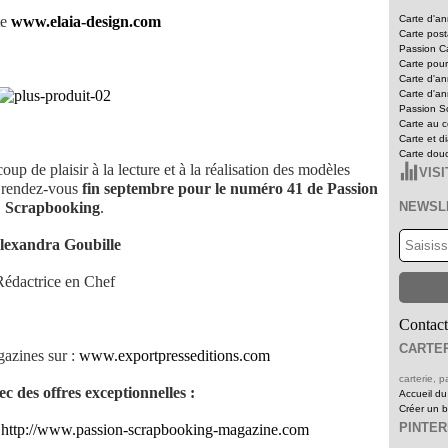
te
www.elaia-design.com
Carte d'an
Carte pos
Passion Ca
Carte pour
Carte d'an
Carte d'an
Passion Sc
Carte au c
Carte et d
Carte dou
laisir à la lecture et à la réalisation des modèles
VIS
 rendez-vous
fin septembre pour le numéro 41 de Passion
Scrapbooking
.
NEWSL
lexandra Goubille
Rédactrice en Chef
Contact
CARTER
azines sur :
www.exportpresseditions.com
carterie,
c des offres exceptionnelles :
Accueil du
Créer un 
PINTE
:
http://www.passion-scrapbooking-magazine.com