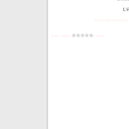
L'é
POSTÉ PAR MAXIVIE22 À
VOUS AIMEZ ?
0 VOTE