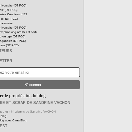
niversaire (DT PCC)
tale (DT PCC)
rtes Créatives n°83
 toi (DT PCC)
niversaire
niversaire (DT PCC)
rapbooking n°115 est sorti !
oton tige (DT PCC)
iagonales (DT PCC)
ceur (DT PCC)
ITEURS
ETTER
er le propriétaire du blog
IE ET SCRAP DE SANDRINE VACHON
 page et mini albums de Sandrine VACHON
 blog
blog avec CanalBlog
REST