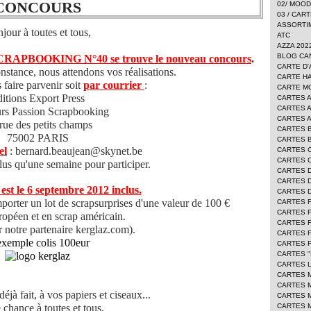
CONCOURS
02/ MOO
03 / CAR
ASSORTI
jour à toutes et tous,
ATC
AZZA 202
BLOG CA
CRAPBOOKING N°40 se trouve le nouveau concours
.
CARTE D'
nstance, nous attendons vos réalisations.
CARTE H
 faire parvenir soit
par courrier
:
CARTE 
itions Export Press
CARTES 
CARTES 
rs Passion Scrapbooking
CARTES 
 rue des petits champs
CARTES 
75002 PARIS
CARTES 
el
: bernard.beaujean@skynet.be
CARTES 
CARTES 
plus qu'une semaine pour participer.
CARTES 
CARTES D
 est le 6 septembre 2012 inclus.
CARTES 
orter un lot de scrapsurprises d'une valeur de 100 €
CARTES 
CARTES F
ropéen et en scrap américain.
CARTES 
r notre partenaire kerglaz.com).
CARTES 
CARTES 
CARTES "
CARTES L
CARTES 
CARTES 
déjà fait, à vos papiers et ciseaux...
CARTES 
chance à toutes et tous.
CARTES 