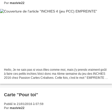
Par
maxivie22
Hello, Je ne sais pas si vous êtes comme moi, mais j'y prends vraiment goût
à faire ces petits inchies.Voici donc ma 4ème semaine du jeu des INCHIES
2016 chez Passion Cartes Créatives. Cette fois, c'est le mot " EMPREINTE "
qu'il faut mettre en avant....
Carte "Pour toi"
Publié le 21/01/2016 à 07:59
Par
maxivie22