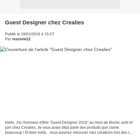
Guest Designer chez Crealies
Publié le 18/01/2016 à 15:57
Par
maxivie22
Hello, J'ai l'honneur d'être "Guest Designer 2016" au mois de février, avril et
juin chez Crealies. Je vous avais déjà parlé des produits que j'aime
beaucoup ! Et bien voilà... vous pourrez retrouver mes créations lors des ces
trois mois. Webshop: www.crealies.nl...