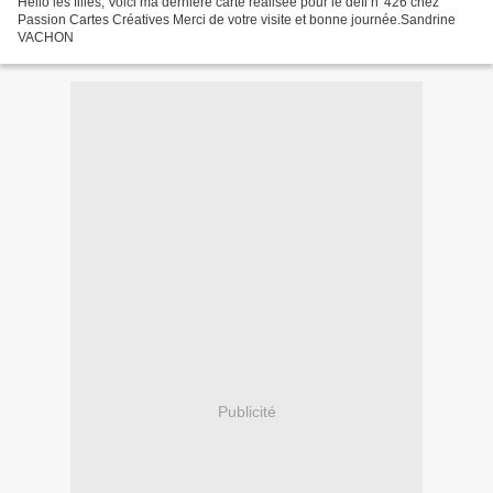
Hello les filles, Voici ma dernière carte réalisée pour le défi n°426 chez
Passion Cartes Créatives Merci de votre visite et bonne journée.Sandrine
VACHON
Publicité