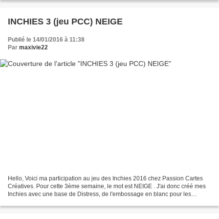
INCHIES 3 (jeu PCC) NEIGE
Publié le 14/01/2016 à 11:38
Par
maxivie22
Hello, Voici ma participation au jeu des Inchies 2016 chez Passion Cartes
Créatives. Pour cette 3ème semaine, le mot est NEIGE . J'ai donc créé mes
Inchies avec une base de Distress, de l'embossage en blanc pour les
flocons, des points de peinture dimensionnelle,...