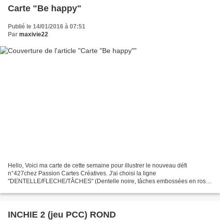
Carte "Be happy"
Publié le 14/01/2016 à 07:51
Par
maxivie22
Hello, Voici ma carte de cette semaine pour illustrer le nouveau défi
n°427chez Passion Cartes Créatives. J'ai choisi la ligne
"DENTELLE/FLECHE/TÂCHES" (Dentelle noire, tâches embossées en rose
clair et flèche noir en métal) Merci de votre visite et à...
INCHIE 2 (jeu PCC) ROND