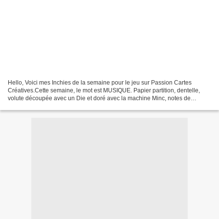
Hello, Voici mes Inchies de la semaine pour le jeu sur Passion Cartes
Créatives.Cette semaine, le mot est MUSIQUE. Papier partition, dentelle,
volute découpée avec un Die et doré avec la machine Minc, notes de
musique découpées ans un papier noir, mots...