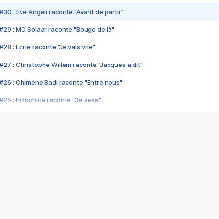
#30 : Eve Angeli raconte "Avant de partir"
#29 : MC Solaar raconte "Bouge de là"
28 : Lorie raconte "Je vais vite"
#27 : Christophe Willem raconte "Jacques a dit"
#26 : Chimène Badi raconte "Entre nous"
#25 : Indochine raconte "3e sexe"
#24 : Zaho raconte "C'est chelou"
#23 : Patrick Bruel raconte "Au café des délices"
#22 : Kyo raconte "Le chemin"
#21 : Nolwenn Leroy raconte "Cassé"
#20 : Patrick Hernandez raconte "Born to be alive"
#19 : Lorie raconte "Près de moi"