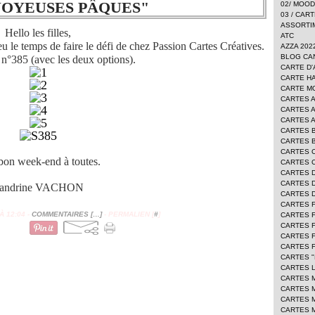
JOYEUSES PÂQUES"
02/ MOO
03 / CAR
ASSORTI
Hello les filles,
ATC
u le temps de faire le défi de chez Passion Cartes Créatives.
AZZA 202
BLOG CA
 n°385 (avec les deux options).
CARTE D'
CARTE H
CARTE 
CARTES 
CARTES 
CARTES 
CARTES 
CARTES 
CARTES 
bon week-end à toutes.
CARTES 
CARTES 
CARTES D
andrine VACHON
CARTES 
CARTES 
 12:04 -
COMMENTAIRES [
…
]
- PERMALIEN [
#
]
CARTES F
CARTES 
CARTES 
CARTES 
CARTES "
CARTES L
CARTES 
CARTES 
CARTES 
CARTES 