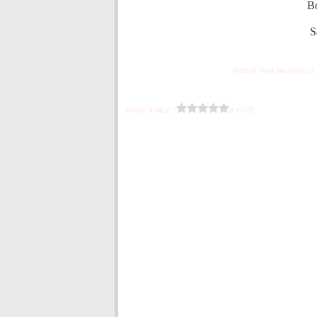
Bo
S
POSTÉ PAR MAXIVIE22 À
VOUS AIMEZ ?
0 VOTE