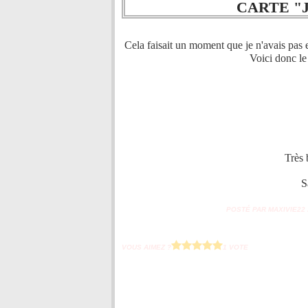
CARTE "
Cela faisait un moment que je n'avais pas e
Voici donc le
Très 
S
POSTÉ PAR MAXIVIE22 À
VOUS AIMEZ ?
1 VOTE