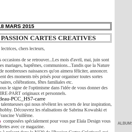
18 MARS 2015
E PASSION CARTES CREATIVES
lectrices, chers lecteurs,
 occasions de se retrouver...Les mois d'avril, mai, juin sont
 les mariages, baptêmes, communions...Tandis que la Nature
de nombreuses naissances qu'on aimera féliciter, annoncer.
ent des moments très prisés pour organiser toutes sortes
ires, célébrations, fêtes familiales etc.
ous le signe de l'optimisme dans l'idée de vous donner des
IRE-PART originaux et personnels.
alentueuses qui nous révèlent les secrets de leur inspiration,
r hobby. Découvrez les réalisations de Sabrina Kowalski et
Francine Vuillème.
s
composées spécialement pour vous par Elaïa Design vous
ALBUM
ffertes avec ce magazine.