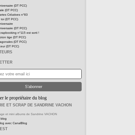
niversaire (DT PCC)
tale (DT PCC)
rtes Créatives n°83
 toi (DT PCC)
niversaire
niversaire (DT PCC)
rapbooking n°115 est sorti !
oton tige (DT PCC)
iagonales (DT PCC)
ceur (DT PCC)
ITEURS
ETTER
er le propriétaire du blog
IE ET SCRAP DE SANDRINE VACHON
 page et mini albums de Sandrine VACHON
 blog
blog avec CanalBlog
REST