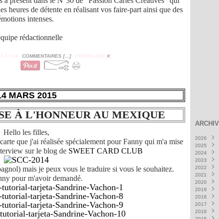
résent dans le N°30 de "Passion Cartes Créatives" qui
les heures de détente en réalisant vos faire-part ainsi que des
émotions intenses.
quipe rédactionnelle
 17:34 -
COMMENTAIRES [
…
]
- PERMALIEN [
#
]
14 MARS 2015
SE À L'HONNEUR AU MEXIQUE
ARCHI
Hello les filles,
2026
arte que j'ai réalisée spécialement pour Fanny qui m'a mise
2025
Août
(
nterview sur le blog de
SWEET CARD CLUB
2024
Juillet
Déce
2023
Juin
Nove
Déce
(5
agnol) mais je peux vous le traduire si vous le souhaitez.
2022
Mai
Octob
Nove
Déce
(5
2021
Avril
Septe
Octob
Nove
Déce
(6
nny pour m'avoir demandé.
2020
Mars
Août
Septe
Octob
Nove
Déce
(
(
2019
Févrie
Juillet
Août
Septe
Octob
Nove
Déce
(
2018
Janvie
Juin
Juillet
Août
Septe
Octob
Nove
Déce
(7
(
2017
Mai
Juin
Juillet
Août
Septe
Octob
Nove
Déce
(5
(6
(
2016
Avril
Mai
Juin
Juillet
Août
Septe
Octob
Nove
Déce
(9
(5
(
(
2015
Mars
Avril
Mai
Juin
Juillet
Août
Septe
Octob
Nove
Déce
(1
(8
(
(
(