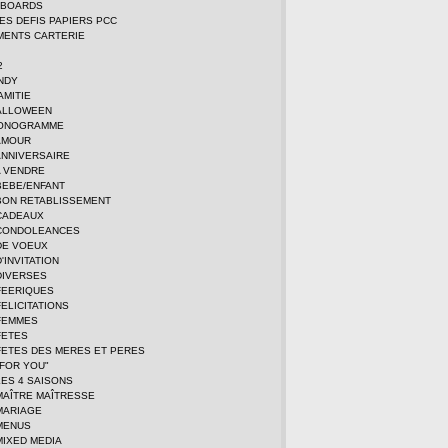
DBOARDS
TES DEFIS PAPIERS PCC
MENTS CARTERIE
2
NDY
AMITIE
ALLOWEEN
MONOGRAMME
AMOUR
ANNIVERSAIRE
A VENDRE
BEBE/ENFANT
BON RETABLISSEMENT
CADEAUX
CONDOLEANCES
DE VOEUX
'INVITATION
DIVERSES
FEERIQUES
ELICITATIONS
FEMMES
FETES
FETES DES MERES ET PERES
FOR YOU"
ES 4 SAISONS
MAÎTRE MAÎTRESSE
MARIAGE
MENUS
MIXED MEDIA