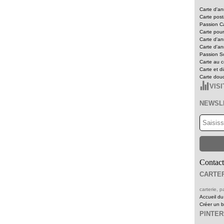
Carte d'an
Carte pos
Passion Ca
Carte pour
Carte d'an
Carte d'an
Passion Sc
Carte au c
Carte et d
Carte dou
VIS
NEWSL
Contact
CARTER
carterie,
Accueil du
Créer un 
PINTE