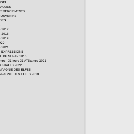
NOEL
PAQUES
REMERCIEMENTS
SOUVENIRS
GES
S
 2017
 2018
 2019
2020
 2021
E EXPRESSIONS
E DU SCRAP 2015
amps - 31 jours 31 ATStamps 2021
N KRAFTS 2022
MPAGNIE DES ELFES
MPAGNIE DES ELFES 2018