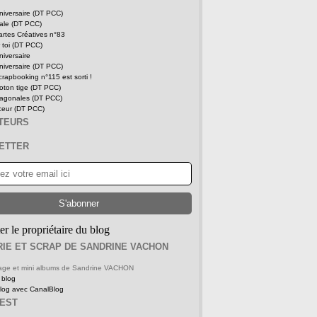
niversaire (DT PCC)
tale (DT PCC)
rtes Créatives n°83
 toi (DT PCC)
niversaire
niversaire (DT PCC)
rapbooking n°115 est sorti !
oton tige (DT PCC)
iagonales (DT PCC)
ceur (DT PCC)
ITEURS
ETTER
er le propriétaire du blog
IE ET SCRAP DE SANDRINE VACHON
 page et mini albums de Sandrine VACHON
 blog
blog avec CanalBlog
REST