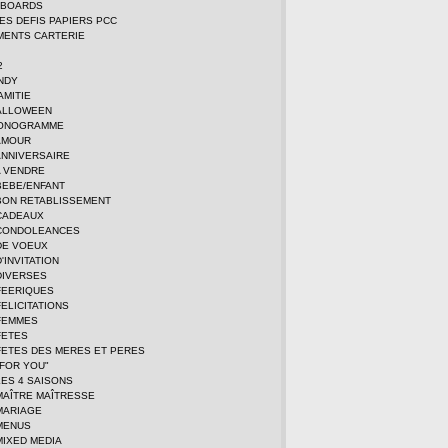
DBOARDS
TES DEFIS PAPIERS PCC
MENTS CARTERIE
2
NDY
AMITIE
ALLOWEEN
MONOGRAMME
AMOUR
ANNIVERSAIRE
A VENDRE
BEBE/ENFANT
BON RETABLISSEMENT
CADEAUX
CONDOLEANCES
DE VOEUX
'INVITATION
DIVERSES
FEERIQUES
ELICITATIONS
FEMMES
FETES
FETES DES MERES ET PERES
FOR YOU"
ES 4 SAISONS
MAÎTRE MAÎTRESSE
MARIAGE
MENUS
MIXED MEDIA