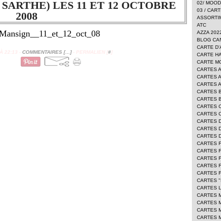
 SARTHE) LES 11 ET 12 OCTOBRE
02/ MOO
03 / CAR
2008
ASSORTI
ATC
AZZA 202
BLOG CA
CARTE D'
 22:13 -
COMMENTAIRES [
…
]
- PERMALIEN [
#
]
CARTE H
CARTE 
CARTES 
CARTES 
CARTES 
CARTES 
CARTES 
CARTES 
CARTES 
CARTES 
CARTES D
CARTES 
CARTES 
CARTES F
CARTES 
CARTES 
CARTES 
CARTES "
CARTES L
CARTES 
CARTES 
CARTES 
CARTES 