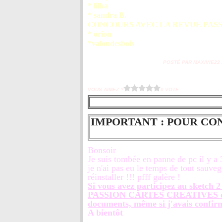
* lilka
* sandra B.
CONCOURS AVEC LA REVUE PASS
* orion
*valoudesbois
POSTÉ PAR MAXIVIE22 À
VOUS AIMEZ ?
0 VOTE
IMPORTANT : POUR CO
Bonsoir
Je suis tombée en panne de pc il y a 
je n'ai pas eu le temps de tout sauve
réinstaller !!! pfff galère !
Si vous avez participez au sketch 2
PASSION CARTES CREATIVES et m
documents, même si j'avais confirmé
A bientôt