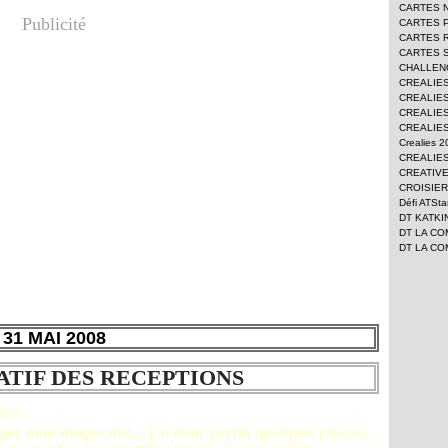
CARTES 
Publicité
CARTES 
CARTES 
CARTES 
CHALLEN
CREALIE
CREALIES
CREALIES
CREALIES
Crealies 
CREALIES
CREATIV
CROISIER
Défi ATSt
DT KATKI
DT LA CO
DT LA CO
31 MAI 2008
TIF DES RECEPTIONS
NS
nger mon disque dur... j'ai donc perdu quelques photos...