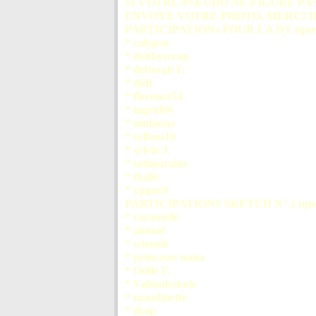
SI VOTRE PSEUDO NE FIGURE PA
ENVOYE VOTRE PHOTO, MERCI 
PARTICIPATIONs POUR LA DT (que j'ai
* calypso
* debbyscrap
* deborah F.
* didi
* florence54
* ingrid66
* nininono
* sylbou19
* sylvie J.
* tatimaraine
* thalie
* ypgard
PARTICIPATIONS SKETCH N° 2 (que j'a
* caramelle
* anouel
* wironit
* princesse soma
* Odile F.
* Valoudesbois
* maudinette
* drop