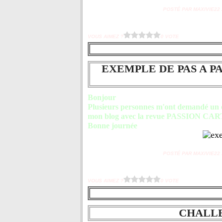
POSTÉ PAR MAXIVIE22 À
VOUS AIMEZ ?
0 VOTE
EXEMPLE DE PAS A P
Bonjour
Plusieurs personnes m'ont demandé un e
mon blog avec la revue PASSION CAR
Bonne journée
POSTÉ PAR MAXIVIE22 À
VOUS AIMEZ ?
0 VOTE
CHALLE