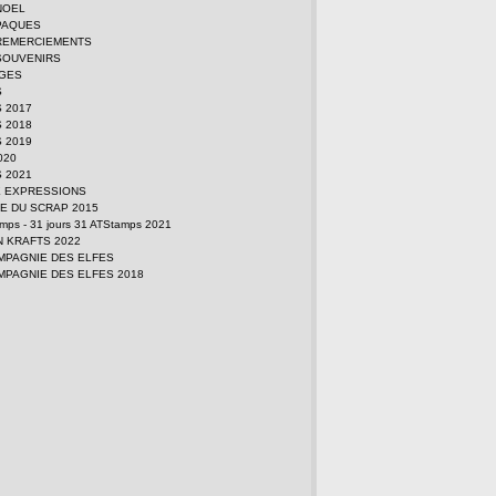
NOEL
PAQUES
REMERCIEMENTS
SOUVENIRS
GES
S
 2017
 2018
 2019
2020
 2021
E EXPRESSIONS
E DU SCRAP 2015
amps - 31 jours 31 ATStamps 2021
N KRAFTS 2022
MPAGNIE DES ELFES
MPAGNIE DES ELFES 2018