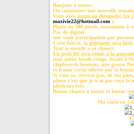
Bonjour à toutes.
On commence une nouvelle semaine
Vous avez
jusqu'au dimanche 1er j
maxivie22@hotmail.com
).
Photo en 500 pixels, renommée à v
Pas de digital,
une seule participation par person
Cette fois-ci,
la gagnante sera tirée
Tout le monde a sa chance.
Un petit lot sera remis à la gagnan
moi, petits brads rouge, brads à S
chipboards boutons, une grosse fle
et frame coeur offerts par la bout
Si vous ne recevez pas, de ma part
photo c'est que je n'ai pas reçu le 
plusieurs fois.
Bonne chance à toutes et bonne se
Ma carte où j'ai
L