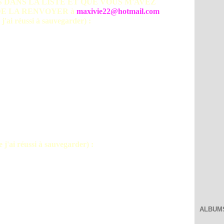
S DANS LA LISTE ET QUE VOUS M'AVEZ
DE LA RENVOYER à
maxivie22@hotmail.com
 réussi à sauvegarder) :
i réussi à sauvegarder) :
ALBUM