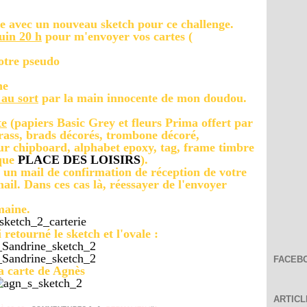
 avec un nouveau sketch pour ce challenge.
uin 20 h
pour m'envoyer vos cartes (
otre pseudo
ne
 au sort
par la main innocente de mon doudou.
te
(papiers Basic Grey et fleurs Prima offert par
trass, brads décorés, trombone décoré,
ur chipboard, alphabet epoxy, tag, frame timbre
ique
PLACE DES LOISIRS
).
, un mail de confirmation de réception de votre
mail. Dans ces cas là, réessayer de l'envoyer
maine.
 retourné le sketch et l'ovale :
FACEB
a carte de Agnès
ARTIC