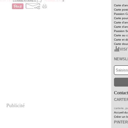
 09:19 -
COMMENTAIRES [
…
]
- PERMALIEN [
#
]
Carte d'an
Carte pos
Passion Ca
Carte pour
Carte d'an
Carte d'an
Passion Sc
Carte au c
Carte et d
Carte dou
VIS
NEWSL
Contact
CARTER
Publicité
carterie,
Accueil du
Créer un 
PINTE