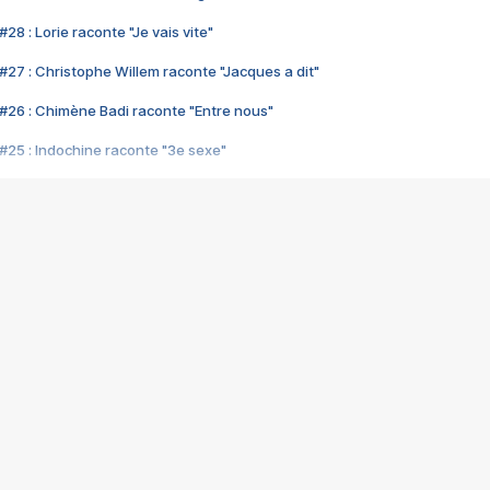
28 : Lorie raconte "Je vais vite"
#27 : Christophe Willem raconte "Jacques a dit"
#26 : Chimène Badi raconte "Entre nous"
#25 : Indochine raconte "3e sexe"
#24 : Zaho raconte "C'est chelou"
#23 : Patrick Bruel raconte "Au café des délices"
#22 : Kyo raconte "Le chemin"
#21 : Nolwenn Leroy raconte "Cassé"
#20 : Patrick Hernandez raconte "Born to be alive"
#19 : Lorie raconte "Près de moi"
#18 : Michael Jones raconte "A nos actes manqués" (avec Jean-Jacque
#17 : Khaled raconte "Aïcha"