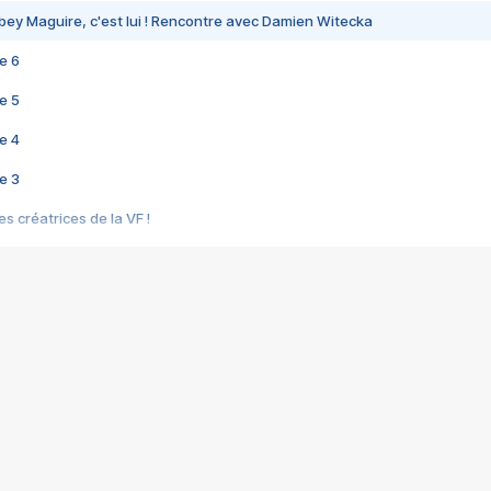
bey Maguire, c'est lui ! Rencontre avec Damien Witecka
e 6
e 5
e 4
e 3
s créatrices de la VF !
e 2
e 1
e Mektoub My Love arrive enfin ! Rencontre avec Shaïn Boumedine et Sal
i : après Toni en famille
elle réalise le bouleversant Dites lui que je l'aime
ais ! Rencontre autour de Vie privée de Rebecca Zlotowski