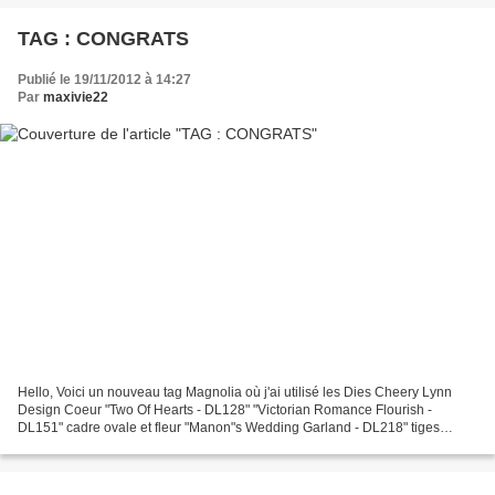
TAG : CONGRATS
Publié le 19/11/2012 à 14:27
Par
maxivie22
Hello, Voici un nouveau tag Magnolia où j'ai utilisé les Dies Cheery Lynn
Design Coeur "Two Of Hearts - DL128" "Victorian Romance Flourish -
DL151" cadre ovale et fleur "Manon"s Wedding Garland - DL218" tiges
"Japanese Lace & Flourish Frames - DL137"...