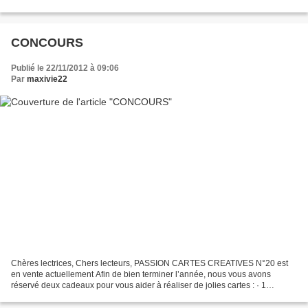
CONCOURS
Publié le 22/11/2012 à 09:06
Par
maxivie22
Chères lectrices, Chers lecteurs, PASSION CARTES CREATIVES N°20 est
en vente actuellement Afin de bien terminer l’année, nous vous avons
réservé deux cadeaux pour vous aider à réaliser de jolies cartes : · 1
planche de Stickers « peel off » motifs Noël...