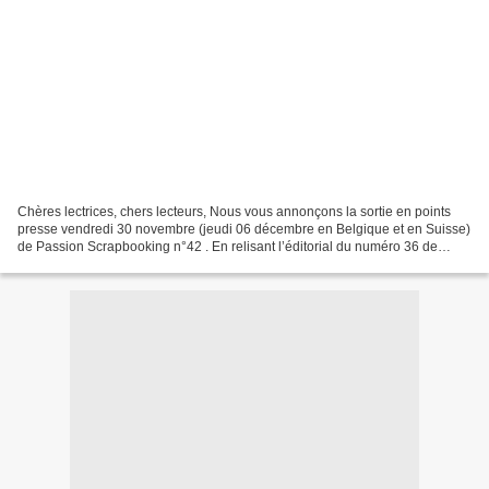
Chères lectrices, chers lecteurs, Nous vous annonçons la sortie en points
presse vendredi 30 novembre (jeudi 06 décembre en Belgique et en Suisse)
de Passion Scrapbooking n°42 . En relisant l’éditorial du numéro 36 de
décembre 2012, il y a un an déjà,...