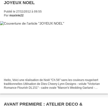
JOYEUX NOEL
Publié le 27/11/2012 à 09:55
Par
maxivie22
Hello, Voici une réalisation de Noël "Ch.56" sans les couleurs rouge/vert
traditionnelles Utilisation de Dies Cheery Lynn Designs - volute "Victorian
Romance Flourish DL151" - cadre ovale "Manon's Wedding Garland -
DL218" - Découpes dans le die étiquette...
AVANT PREMIERE : ATELIER DECO &