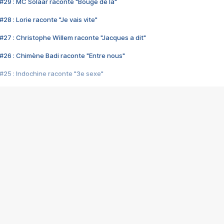
#29 : MC Solaar raconte "Bouge de là"
28 : Lorie raconte "Je vais vite"
#27 : Christophe Willem raconte "Jacques a dit"
#26 : Chimène Badi raconte "Entre nous"
#25 : Indochine raconte "3e sexe"
#24 : Zaho raconte "C'est chelou"
#23 : Patrick Bruel raconte "Au café des délices"
#22 : Kyo raconte "Le chemin"
#21 : Nolwenn Leroy raconte "Cassé"
#20 : Patrick Hernandez raconte "Born to be alive"
#19 : Lorie raconte "Près de moi"
#18 : Michael Jones raconte "A nos actes manqués" (avec Jean-Jacque
#17 : Khaled raconte "Aïcha"