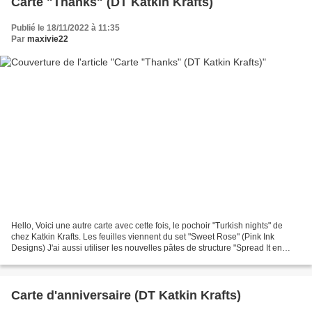
Carte "Thanks" (DT Katkin Krafts)
Publié le 18/11/2022 à 11:35
Par
maxivie22
Hello, Voici une autre carte avec cette fois, le pochoir "Turkish nights" de
chez Katkin Krafts. Les feuilles viennent du set "Sweet Rose" (Pink Ink
Designs) J'ai aussi utiliser les nouvelles pâtes de structure "Spread It en
Black & White" (Pink Ink Designs)...
Carte d'anniversaire (DT Katkin Krafts)