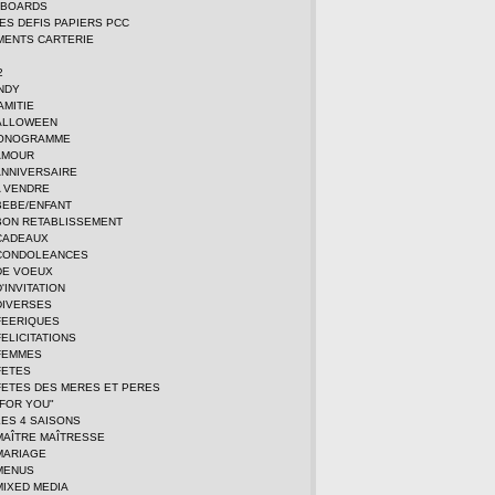
DBOARDS
TES DEFIS PAPIERS PCC
MENTS CARTERIE
2
NDY
AMITIE
ALLOWEEN
MONOGRAMME
AMOUR
ANNIVERSAIRE
A VENDRE
BEBE/ENFANT
BON RETABLISSEMENT
CADEAUX
CONDOLEANCES
DE VOEUX
'INVITATION
DIVERSES
FEERIQUES
ELICITATIONS
FEMMES
FETES
FETES DES MERES ET PERES
FOR YOU"
ES 4 SAISONS
MAÎTRE MAÎTRESSE
MARIAGE
MENUS
MIXED MEDIA