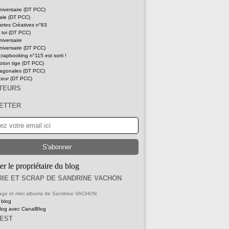
niversaire (DT PCC)
tale (DT PCC)
rtes Créatives n°83
 toi (DT PCC)
niversaire
niversaire (DT PCC)
rapbooking n°115 est sorti !
oton tige (DT PCC)
iagonales (DT PCC)
ceur (DT PCC)
ITEURS
ETTER
er le propriétaire du blog
IE ET SCRAP DE SANDRINE VACHON
 page et mini albums de Sandrine VACHON
 blog
blog avec CanalBlog
REST