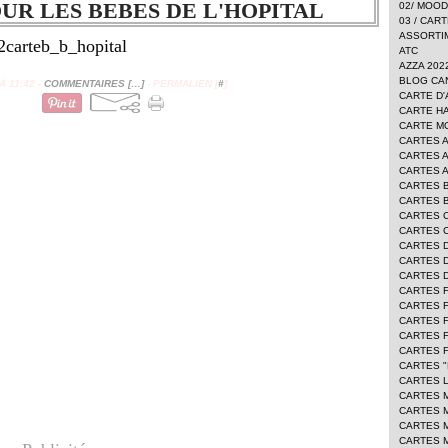
UR LES BEBES DE L'HOPITAL
02/ MOO
03 / CAR
ASSORTI
ATC
AZZA 202
BLOG CA
 11:42 -
COMMENTAIRES [
…
]
- PERMALIEN [
#
]
CARTE D'
CARTE H
CARTE 
CARTES 
CARTES 
CARTES 
CARTES 
CARTES 
CARTES 
CARTES 
CARTES 
CARTES D
CARTES 
CARTES 
CARTES F
CARTES 
CARTES 
CARTES 
CARTES "
CARTES L
CARTES 
CARTES 
CARTES 
CARTES 