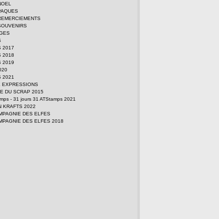
NOEL
PAQUES
REMERCIEMENTS
SOUVENIRS
GES
S
 2017
 2018
 2019
2020
 2021
E EXPRESSIONS
E DU SCRAP 2015
amps - 31 jours 31 ATStamps 2021
N KRAFTS 2022
MPAGNIE DES ELFES
MPAGNIE DES ELFES 2018