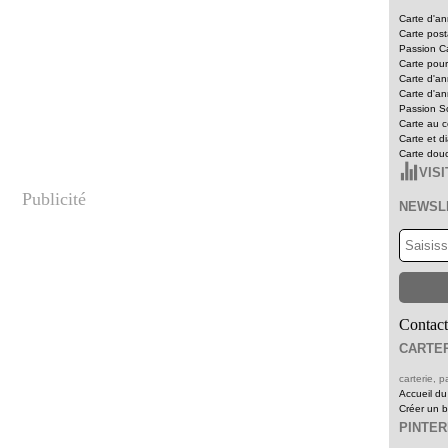
Carte d'an
Carte pos
Passion Ca
Carte pour
Carte d'an
Carte d'an
Passion Sc
Carte au c
Carte et d
Carte dou
VIS
Publicité
NEWSL
Contact
CARTER
carterie,
Accueil du
Créer un 
PINTE