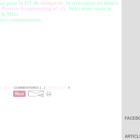
 sac pour la DT de
stampavie
. la réalisation en détails
r
Passion Scrapbooking n° 15
. Voici donc toute la
y & Milo.
ables commentaires.
 08:11 -
COMMENTAIRES [
…
]
- PERMALIEN [
#
]
FACEB
ARTIC