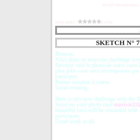
POSTÉ PAR MAXIVIE22 À
VOUS AIMEZ ?
0 VOTE
SKETCH N° 
Bonsoir.
Voici donc ce nouveau challenge a
Envoyer moi la photo de votre carte
plus jolie carte sera récompensée par
participer.
Bonne semaine à toutes.
Good evening.
Here is this new challenge with th
Send me your photo card
maxivie22
beautiful card will be rewarded with 
participate.
Good week at all.