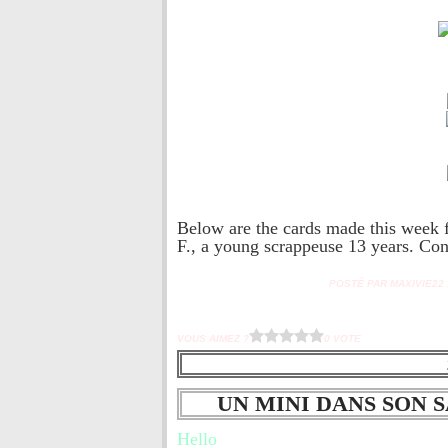
Below are the cards made this week 
F., a young scrappeuse 13 years. Cong
POSTÉ PAR MAXIVIE22 À
VOUS AIMEZ ?
0 VOTE
UN MINI DANS SON 
Hello