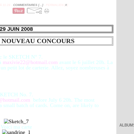
 11:26 -
COMMENTAIRES [
…
]
- PERMALIEN [
#
]
29 JUIN 2008
7 NOUVEAU CONCOURS
vec le SKETCH N° 7.
 à
maxivie22@hotmail.com
avant le 6 juillet 20h. La
 un petit lot de carterie. Allez, soyez nombreuses à
e SKETCH No. 7.
@hotmail.com
before July 6 20h. The most
a small batch of cards. Come on, are likely to
ALBUM
Voici ma carte