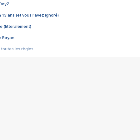
 DayZ
 a 13 ans (et vous l'avez ignoré)
e (littéralement)
im Rayan
 toutes les règles
s les jeux vidéo
us choquant de Rockstar ? - Le scandale BULLY
e plus moche de Steam
du RÊVE tourne au CAUCHEMAR
pendant 8 heures
it… à tort
umiliés par un jeu vidéo
ire - Final Fantasy 8