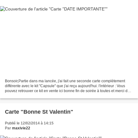
Bonsoir,Partie dans ma lancée, j'ai fait une seconde carte complètement
différente avec le kit "Capsule" que j'ai reçu aujourd'hui. l'intérieur : Vous
pouvez retrouver ce kit en vente ici bonne fin de soirée à toutes et merci de
votre passage. Sandrine...
Carte "Bonne St Valentin"
Publié le 12/02/2014 à 14:15
Par
maxivie22