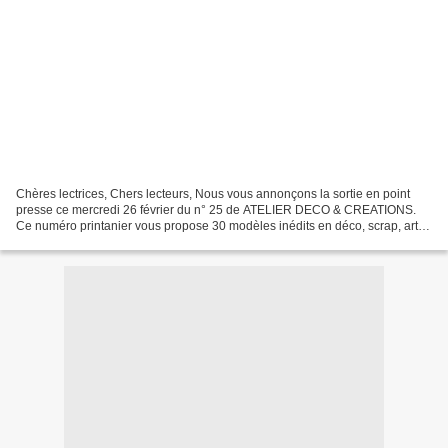
Chères lectrices, Chers lecteurs, Nous vous annonçons la sortie en point
presse ce mercredi 26 février du n° 25 de ATELIER DECO & CREATIONS.
Ce numéro printanier vous propose 30 modèles inédits en déco, scrap, art
du fil, modelage,…ainsi que de très nombreuses...