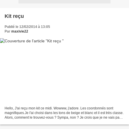
Kit reçu
Publié le 12/02/2014 à 13:05
Par
maxivie22
Hello, J'ai reçu mon kit ce midi. Wowww, j'adore. Les coordonnés sont
magnifiques.Je l'ai choisi dans les tons de beige et blanc et il est très classe.
Alors, comment le trouvez-vous ? Sympa, non ? Je crois que je ne vais pas
résister à faire une carte...