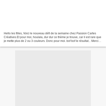
Hello les filles, Voici le nouveau défi de la semaine chez Passion Cartes
Créatives.Et pour moi, houlala, dur dur ce thème je trouve, car il est rare que
je mette plus de 2 ou 3 couleurs. Donc pour moi. bof bof le résultat... Merci
de votre visite et...