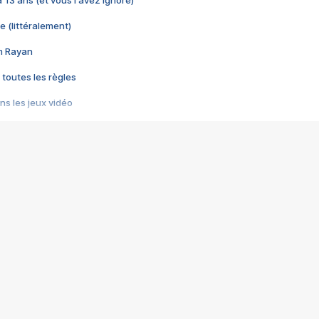
 a 13 ans (et vous l'avez ignoré)
e (littéralement)
im Rayan
 toutes les règles
s les jeux vidéo
us choquant de Rockstar ? - Le scandale BULLY
e plus moche de Steam
du RÊVE tourne au CAUCHEMAR
pendant 8 heures
it… à tort
umiliés par un jeu vidéo
ire - Final Fantasy 8
ti un empire - Age of Empires