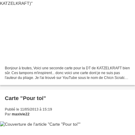
Bonjour à toutes, Voici une seconde carte pour la DT de KATZELKRAFT bien
sûr. Ces tampons m'inspirent... donc voici une carte dont je ne suis pas
l'auteur du pliage. Je l'ai trouvé sur YouTube sous le nom de Chicn Scratch.
Voici mon interprétation : Cette...
Carte "Pour toi"
Publié le 11/05/2013 à 15:19
Par
maxivie22