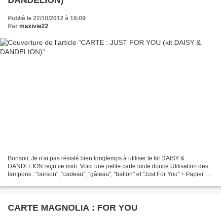
DANDELION)
Publié le 22/10/2012 à 18:09
Par
maxivie22
Bonsoir, Je n'ai pas résisté bien longtemps à utiliser le kit DAISY &
DANDELION reçu ce midi. Voici une petite carte toute douce Utilisation des
tampons : "ourson", "cadeau", "gâteau", "ballon" et "Just For You" + Papier du
kit du bloc Picnic Patch" du...
CARTE MAGNOLIA : FOR YOU