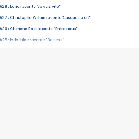
28 : Lorie raconte "Je vais vite"
#27 : Christophe Willem raconte "Jacques a dit"
#26 : Chimène Badi raconte "Entre nous"
#25 : Indochine raconte "3e sexe"
#24 : Zaho raconte "C'est chelou"
#23 : Patrick Bruel raconte "Au café des délices"
#22 : Kyo raconte "Le chemin"
#21 : Nolwenn Leroy raconte "Cassé"
#20 : Patrick Hernandez raconte "Born to be alive"
#19 : Lorie raconte "Près de moi"
#18 : Michael Jones raconte "A nos actes manqués" (avec Jean-Jacque
#17 : Khaled raconte "Aïcha"