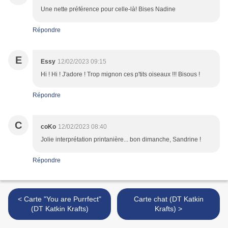
Une nette préférence pour celle-là! Bises Nadine
Répondre
E
Essy
12/02/2023 09:15
Hi ! Hi ! J'adore ! Trop mignon ces p'tits oiseaux !!! Bisous !
Répondre
C
coKo
12/02/2023 08:40
Jolie interprétation printanière... bon dimanche, Sandrine !
Répondre
< Carte "You are Purrfect"
Carte chat (DT Katkin
(DT Katkin Krafts)
Krafts) >