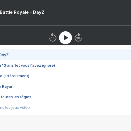
 Battle Royale - DayZ
 DayZ
 a 13 ans (et vous l'avez ignoré)
e (littéralement)
im Rayan
 toutes les règles
s les jeux vidéo
us choquant de Rockstar ? - Le scandale BULLY
e plus moche de Steam