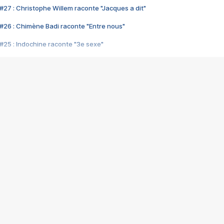
#27 : Christophe Willem raconte "Jacques a dit"
#26 : Chimène Badi raconte "Entre nous"
#25 : Indochine raconte "3e sexe"
#24 : Zaho raconte "C'est chelou"
#23 : Patrick Bruel raconte "Au café des délices"
#22 : Kyo raconte "Le chemin"
#21 : Nolwenn Leroy raconte "Cassé"
#20 : Patrick Hernandez raconte "Born to be alive"
#19 : Lorie raconte "Près de moi"
#18 : Michael Jones raconte "A nos actes manqués" (avec Jean-Jacque
#17 : Khaled raconte "Aïcha"
#16 : Corneille raconte "Parce qu'on vient de loin"