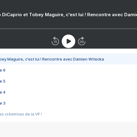
 DiCaprio et Tobey Maguire, c'est lui ! Rencontre avec Dam
bey Maguire, c'est lui ! Rencontre avec Damien Witecka
e 6
e 5
e 4
e 3
s créatrices de la VF !
e 2
e 1