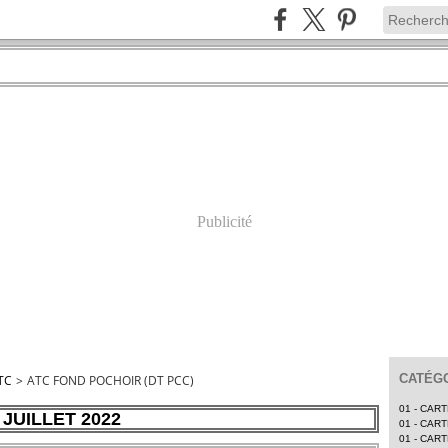
Publicité
CATÉGO
TC
>
ATC FOND POCHOIR (DT PCC)
01 - CAR
 JUILLET 2022
01 - CAR
01 - CAR