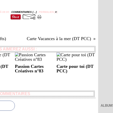
 08:00 -
COMMENTAIRES [
…
]
- PERMALIEN [
#
]
fts)
Carte Vacances à la mer (DT PCC)
 AIMEREZ AUSSI :
e (DT
Passion Cartes
Carte pour toi (DT
Créatives n°83
PCC)
OMMENTAIRES
ALBUM