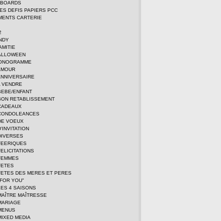
DBOARDS
TES DEFIS PAPIERS PCC
MENTS CARTERIE
2
NDY
AMITIE
ALLOWEEN
MONOGRAMME
AMOUR
ANNIVERSAIRE
A VENDRE
BEBE/ENFANT
BON RETABLISSEMENT
CADEAUX
CONDOLEANCES
DE VOEUX
'INVITATION
DIVERSES
FEERIQUES
ELICITATIONS
FEMMES
FETES
FETES DES MERES ET PERES
FOR YOU"
ES 4 SAISONS
MAÎTRE MAÎTRESSE
MARIAGE
MENUS
MIXED MEDIA