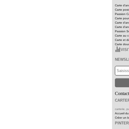
Carte d'an
Carte pos
Passion Ca
Carte pour
Carte d'an
Carte d'an
Passion Sc
Carte au c
Carte et d
Carte dou
VIS
NEWSL
Contact
CARTER
carterie,
Accueil du
Créer un 
PINTE