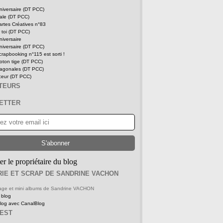
niversaire (DT PCC)
tale (DT PCC)
rtes Créatives n°83
 toi (DT PCC)
niversaire
niversaire (DT PCC)
rapbooking n°115 est sorti !
oton tige (DT PCC)
iagonales (DT PCC)
ceur (DT PCC)
ITEURS
ETTER
er le propriétaire du blog
IE ET SCRAP DE SANDRINE VACHON
 page et mini albums de Sandrine VACHON
 blog
blog avec CanalBlog
REST