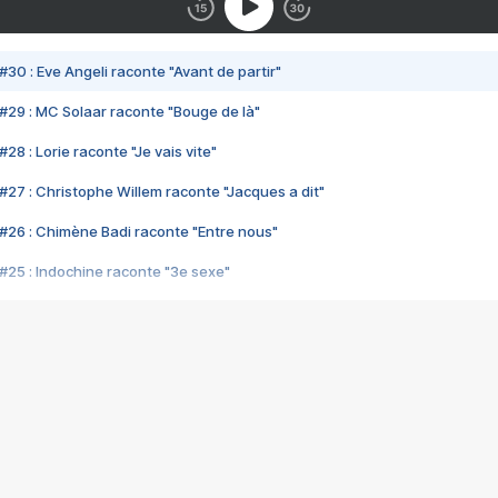
#30 : Eve Angeli raconte "Avant de partir"
#29 : MC Solaar raconte "Bouge de là"
28 : Lorie raconte "Je vais vite"
#27 : Christophe Willem raconte "Jacques a dit"
#26 : Chimène Badi raconte "Entre nous"
#25 : Indochine raconte "3e sexe"
#24 : Zaho raconte "C'est chelou"
#23 : Patrick Bruel raconte "Au café des délices"
#22 : Kyo raconte "Le chemin"
#21 : Nolwenn Leroy raconte "Cassé"
#20 : Patrick Hernandez raconte "Born to be alive"