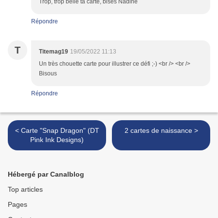
Trop, trop belle ta carte, bises Nadine
Répondre
T
Titemag19
19/05/2022 11:13
Un très chouette carte pour illustrer ce défi ;-) <br /> <br />
Bisous
Répondre
< Carte "Snap Dragon" (DT
2 cartes de naissance >
Pink Ink Designs)
Hébergé par Canalblog
Top articles
Pages