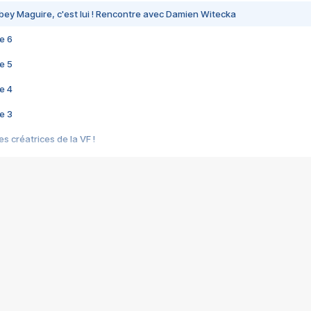
bey Maguire, c'est lui ! Rencontre avec Damien Witecka
e 6
e 5
e 4
e 3
s créatrices de la VF !
e 2
e 1
e Mektoub My Love arrive enfin ! Rencontre avec Shaïn Boumedine et Sal
i : après Toni en famille
elle réalise le bouleversant Dites lui que je l'aime
ais ! Rencontre autour de Vie privée de Rebecca Zlotowski