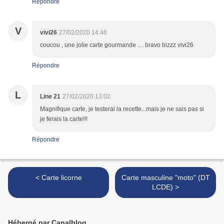
Répondre
V
vivi26
27/02/2020 14:46
coucou , une jolie carte gourmande .... bravo bizzz vivi26
Répondre
L
Line 21
27/02/2020 13:02
Magnifique carte, je testerai la recette...mais je ne sais pas si
je ferais la carte!!!
Répondre
< Carte licorne
Carte masculine "moto" (DT
LCDE) >
Hébergé par Canalblog