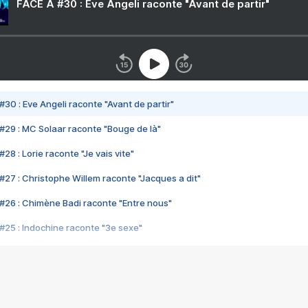
FACE A #30 : Eve Angeli raconte "Avant de partir"
#30 : Eve Angeli raconte "Avant de partir"
#29 : MC Solaar raconte "Bouge de là"
28 : Lorie raconte "Je vais vite"
#27 : Christophe Willem raconte "Jacques a dit"
#26 : Chimène Badi raconte "Entre nous"
#25 : Indochine raconte "3e sexe"
#24 : Zaho raconte "C'est chelou"
#23 : Patrick Bruel raconte "Au café des délices"
#22 : Kyo raconte "Le chemin"