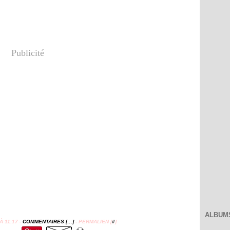
Publicité
ALBUM
 11:17 -
COMMENTAIRES [
…
]
- PERMALIEN [
#
]