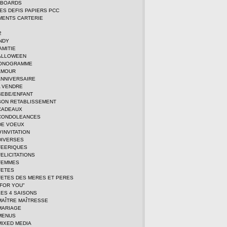
DBOARDS
TES DEFIS PAPIERS PCC
MENTS CARTERIE
2
NDY
AMITIE
ALLOWEEN
MONOGRAMME
AMOUR
ANNIVERSAIRE
A VENDRE
BEBE/ENFANT
BON RETABLISSEMENT
CADEAUX
CONDOLEANCES
DE VOEUX
'INVITATION
DIVERSES
FEERIQUES
ELICITATIONS
FEMMES
FETES
FETES DES MERES ET PERES
FOR YOU"
ES 4 SAISONS
MAÎTRE MAÎTRESSE
MARIAGE
MENUS
MIXED MEDIA