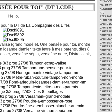
02/ MOO
03 / CAR
SÉE POUR TOI" (DT LCDE)
ASSORTI
ATC
Hello,
AZZA 202
BLOG CA
CARTE D'
e pour la DT de
La Compagnie des Elfes
CARTE H
CARTE 
CARTES 
CARTES 
CARTES 
Valise (grand modèle), Une pensée pour toi, montre
CARTES 
n losange damier, texte lettre à mes parents, dies 8
CARTES 
sser, versafine sépia, versafine noire, Distress ink,
CARTES 
CARTES 
CARTES 
CARTES D
CARTES 
CARTES 
CARTES F
CARTES 
CARTES 
CARTES 
CARTES "
CARTES L
CARTES 
CARTES 
CARTES 
CARTES 