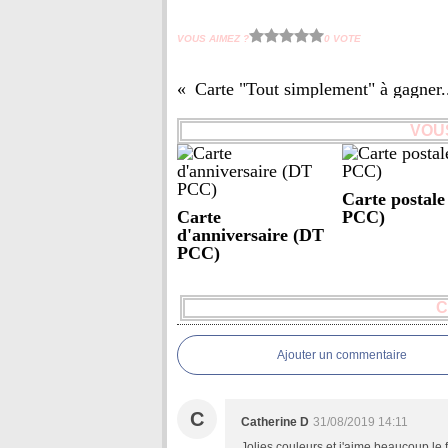
VOUS AIMEZ ?
0 VOTE
Carte "Tout simplement" à gagner.
VOUS
Carte postal
Carte
PCC)
d'anniversaire (DT
PCC)
C
Ajouter un commentaire
C
Catherine D
31/08/2019 14:11
Jolies couleurs et j'aime beaucoup le 