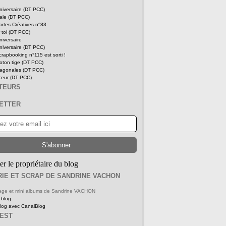
niversaire (DT PCC)
tale (DT PCC)
rtes Créatives n°83
 toi (DT PCC)
niversaire
niversaire (DT PCC)
rapbooking n°115 est sorti !
oton tige (DT PCC)
iagonales (DT PCC)
ceur (DT PCC)
ITEURS
ETTER
er le propriétaire du blog
IE ET SCRAP DE SANDRINE VACHON
 page et mini albums de Sandrine VACHON
 blog
blog avec CanalBlog
REST