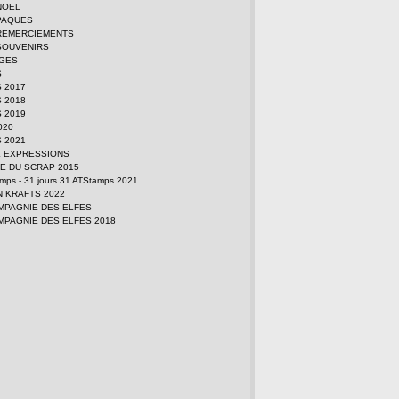
NOEL
PAQUES
REMERCIEMENTS
SOUVENIRS
GES
S
 2017
 2018
 2019
2020
 2021
E EXPRESSIONS
E DU SCRAP 2015
amps - 31 jours 31 ATStamps 2021
N KRAFTS 2022
MPAGNIE DES ELFES
MPAGNIE DES ELFES 2018