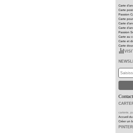
Carte d'an
Carte pos
Passion Ca
Carte pour
Carte d'an
Carte d'an
Passion Sc
Carte au c
Carte et d
Carte dou
VIS
NEWSL
Contact
CARTER
carterie,
Accueil du
Créer un 
PINTE