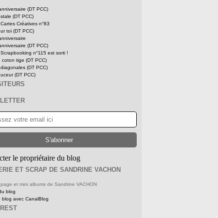
anniversaire (DT PCC)
ostale (DT PCC)
Cartes Créatives n°83
ur toi (DT PCC)
anniversaire
anniversaire (DT PCC)
Scrapbooking n°115 est sorti !
 coton tige (DT PCC)
t diagonales (DT PCC)
ouceur (DT PCC)
SITEURS
LETTER
ter le propriétaire du blog
ERIE ET SCRAP DE SANDRINE VACHON
e, page et mini albums de Sandrine VACHON
du blog
n blog avec CanalBlog
EREST