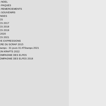
S NOEL
S PAQUES
S REMERCIEMENTS
 SOUVENIRS
ENGES
ES
ES 2017
ES 2018
ES 2019
s 2020
ES 2021
VE EXPRESSIONS
ERE DU SCRAP 2015
Stamps - 31 jours 31 ATStamps 2021
KIN KRAFTS 2022
COMPAGNIE DES ELFES
COMPAGNIE DES ELFES 2018