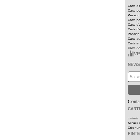
Carte d'
Carte p
Passion 
Carte po
Carte d'
Carte d'
Passion 
Carte au
Carte e
Carte d
VI
NEWS
Contac
CART
carteri
Accueil 
Créer u
PINT