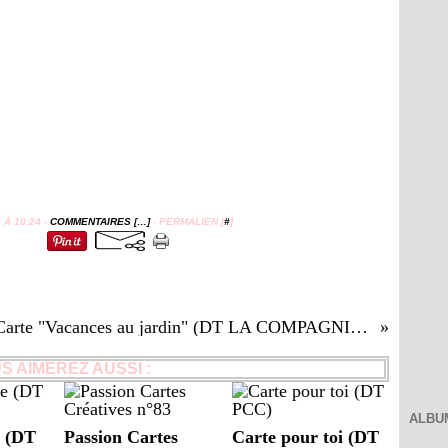
À 10:24 -
COMMENTAIRES [
…
]
- PERMALIEN [
#
]
Carte "Vacances au jardin" (DT LA COMPAGNIE DES ELFES)
S AIMEREZ AUSSI :
ALBU
e (DT
Passion Cartes
Carte pour toi (DT