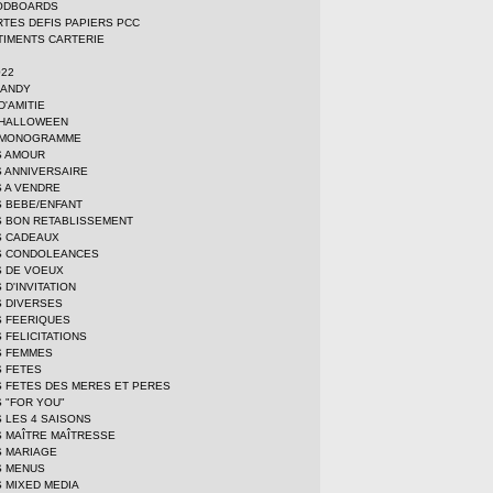
OODBOARDS
ARTES DEFIS PAPIERS PCC
IMENTS CARTERIE
022
CANDY
D'AMITIE
 HALLOWEEN
 MONOGRAMME
S AMOUR
 ANNIVERSAIRE
 A VENDRE
 BEBE/ENFANT
 BON RETABLISSEMENT
S CADEAUX
S CONDOLEANCES
 DE VOEUX
 D'INVITATION
 DIVERSES
 FEERIQUES
 FELICITATIONS
S FEMMES
 FETES
 FETES DES MERES ET PERES
 "FOR YOU"
 LES 4 SAISONS
 MAÎTRE MAÎTRESSE
 MARIAGE
S MENUS
 MIXED MEDIA