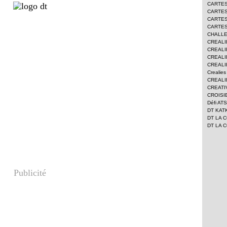
CARTE
CARTE
CARTE
CARTES
CHALL
CREALI
CREALI
CREALI
CREALI
Crealie
CREALI
CREATI
CROISI
Défi AT
DT KAT
DT LA 
DT LA 
Publicité