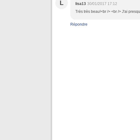
L
lisa13
30/01/2017 17:12
Très très beau!<br /> <br /> J'ai presq
Répondre