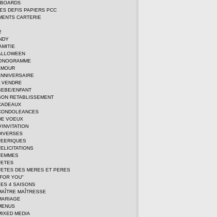
DBOARDS
TES DEFIS PAPIERS PCC
MENTS CARTERIE
2
NDY
AMITIE
ALLOWEEN
MONOGRAMME
AMOUR
ANNIVERSAIRE
A VENDRE
BEBE/ENFANT
BON RETABLISSEMENT
CADEAUX
CONDOLEANCES
DE VOEUX
'INVITATION
DIVERSES
FEERIQUES
ELICITATIONS
FEMMES
FETES
FETES DES MERES ET PERES
FOR YOU"
ES 4 SAISONS
MAÎTRE MAÎTRESSE
MARIAGE
MENUS
MIXED MEDIA