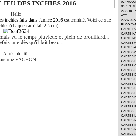
JEU DES INCHIES 2016
02/ MOO
03 / CAR
ASSORTI
Hello,
ATC
les
inchies faits dans l'année 2016
est terminé. Voici ce que
AZZA 202
BLOG CA
hies (chaque carré fait 2.5 cm):
CARTE D'
CARTE H
mais vu le temps pluvieux et plein de brouillard...
CARTE 
efais une dès qu'il fait beau !
CARTES 
CARTES 
CARTES 
A très bientôt.
CARTES 
andrine VACHON
CARTES 
CARTES 
CARTES 
CARTES 
CARTES D
CARTES 
CARTES 
CARTES F
CARTES 
CARTES 
CARTES 
CARTES "
CARTES L
CARTES 
CARTES 
CARTES 
CARTES 