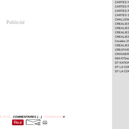
CARTES 
CARTES 
CARTES 
CARTES 
CHALLEN
Publicité
CREALIE
CREALIES
CREALIES
CREALIES
Crealies 
CREALIES
CREATIV
CROISIER
Défi ATSt
DT KATKI
DT LA CO
DT LA CO
 16:56 -
COMMENTAIRES [
…
]
- PERMALIEN [
#
]