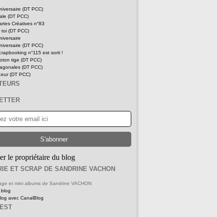
niversaire (DT PCC)
tale (DT PCC)
rtes Créatives n°83
 toi (DT PCC)
niversaire
niversaire (DT PCC)
rapbooking n°115 est sorti !
oton tige (DT PCC)
iagonales (DT PCC)
ceur (DT PCC)
ITEURS
ETTER
er le propriétaire du blog
IE ET SCRAP DE SANDRINE VACHON
 page et mini albums de Sandrine VACHON
 blog
blog avec CanalBlog
REST