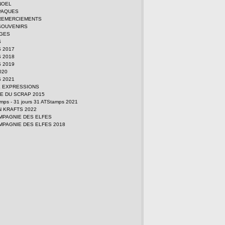
NOEL
PAQUES
REMERCIEMENTS
SOUVENIRS
GES
S
 2017
 2018
 2019
2020
 2021
E EXPRESSIONS
E DU SCRAP 2015
amps - 31 jours 31 ATStamps 2021
N KRAFTS 2022
MPAGNIE DES ELFES
MPAGNIE DES ELFES 2018