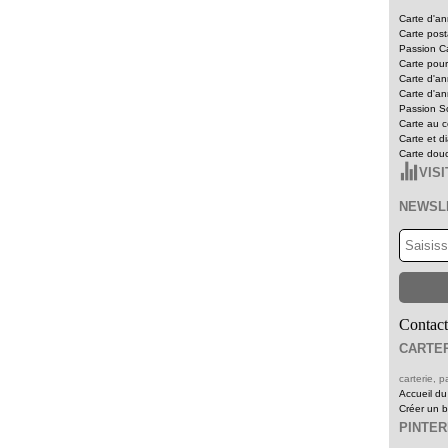
Carte d'an
Carte pos
Passion Ca
Carte pour
Carte d'an
Carte d'an
Passion Sc
Carte au c
Carte et d
Carte dou
VIS
NEWSL
Contact
CARTER
carterie,
Accueil du
Créer un 
PINTE