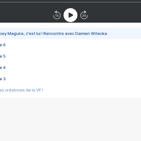
bey Maguire, c'est lui ! Rencontre avec Damien Witecka
e 6
e 5
e 4
e 3
s créatrices de la VF !
e 2
e 1
e Mektoub My Love arrive enfin ! Rencontre avec Shaïn Boumedine et Sal
i : après Toni en famille