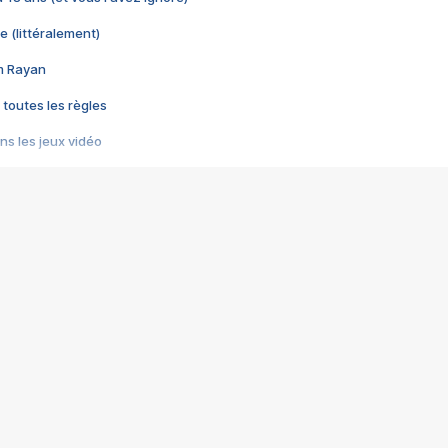
e (littéralement)
im Rayan
 toutes les règles
s les jeux vidéo
us choquant de Rockstar ? - Le scandale BULLY
e plus moche de Steam
du RÊVE tourne au CAUCHEMAR
pendant 8 heures
it… à tort
umiliés par un jeu vidéo
ire - Final Fantasy 8
ti un empire - Age of Empires