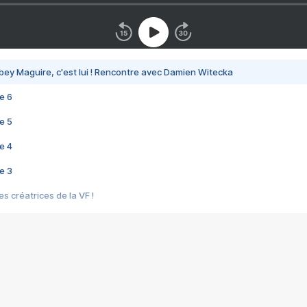
bey Maguire, c'est lui ! Rencontre avec Damien Witecka
e 6
e 5
e 4
e 3
s créatrices de la VF !
e 2
e 1
e Mektoub My Love arrive enfin ! Rencontre avec Shaïn Boumedine et Sal
i : après Toni en famille