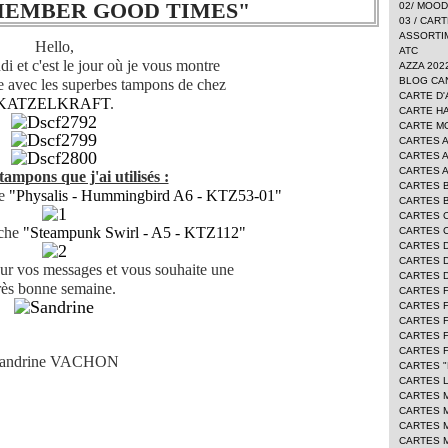
MEMBER GOOD TIMES"
02/ MOO
03 / CAR
ASSORTI
Hello,
ATC
 et c'est le jour où je vous montre
AZZA 202
BLOG CA
ite avec les superbes tampons de chez
CARTE D'
KATZELKRAFT
.
CARTE H
CARTE 
CARTES 
CARTES 
CARTES 
 tampons que j'ai utilisés :
CARTES 
he
"
Physalis - Hummingbird A6 - KTZ53-01"
CARTES 
CARTES 
nche
"Steampunk Swirl - A5 - KTZ112"
CARTES 
CARTES 
CARTES D
ur vos messages et vous souhaite une
CARTES 
rès bonne semaine.
CARTES 
CARTES F
CARTES 
CARTES 
CARTES 
andrine VACHON
CARTES "
CARTES L
CARTES 
CARTES 
CARTES 
CARTES 