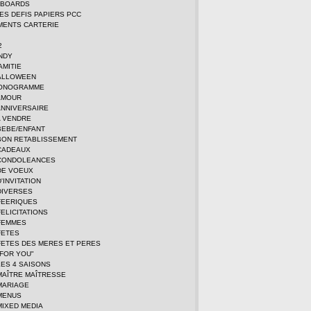
DBOARDS
TES DEFIS PAPIERS PCC
MENTS CARTERIE
2
NDY
AMITIE
ALLOWEEN
MONOGRAMME
AMOUR
ANNIVERSAIRE
A VENDRE
BEBE/ENFANT
BON RETABLISSEMENT
CADEAUX
CONDOLEANCES
DE VOEUX
'INVITATION
DIVERSES
FEERIQUES
ELICITATIONS
FEMMES
FETES
FETES DES MERES ET PERES
FOR YOU"
ES 4 SAISONS
MAÎTRE MAÎTRESSE
MARIAGE
MENUS
MIXED MEDIA