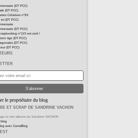
niversaire (DT PCC)
tale (DT PCC)
rtes Créatives n°83
 toi (DT PCC)
niversaire
niversaire (DT PCC)
rapbooking n°115 est sorti !
oton tige (DT PCC)
iagonales (DT PCC)
ceur (DT PCC)
ITEURS
ETTER
er le propriétaire du blog
IE ET SCRAP DE SANDRINE VACHON
 page et mini albums de Sandrine VACHON
 blog
blog avec CanalBlog
REST