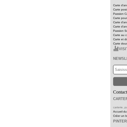
Carte d'an
Carte pos
Passion Ca
Carte pour
Carte d'an
Carte d'an
Passion Sc
Carte au c
Carte et d
Carte dou
VIS
NEWSL
Contact
CARTER
carterie,
Accueil du
Créer un 
PINTE