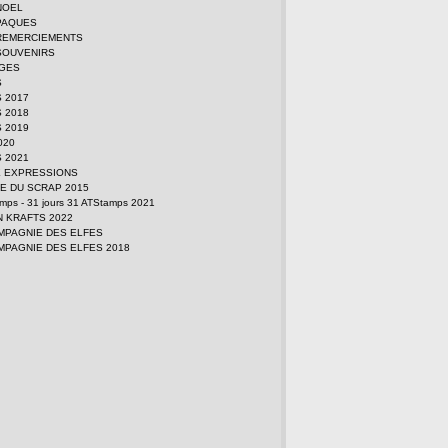
NOEL
PAQUES
REMERCIEMENTS
SOUVENIRS
GES
S
 2017
 2018
 2019
2020
 2021
E EXPRESSIONS
E DU SCRAP 2015
amps - 31 jours 31 ATStamps 2021
N KRAFTS 2022
MPAGNIE DES ELFES
MPAGNIE DES ELFES 2018