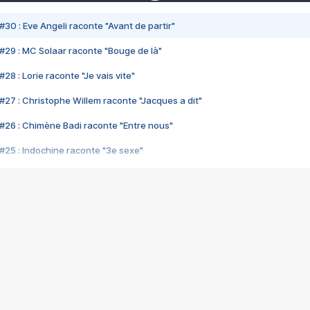
#30 : Eve Angeli raconte "Avant de partir"
#29 : MC Solaar raconte "Bouge de là"
28 : Lorie raconte "Je vais vite"
#27 : Christophe Willem raconte "Jacques a dit"
#26 : Chimène Badi raconte "Entre nous"
#25 : Indochine raconte "3e sexe"
#24 : Zaho raconte "C'est chelou"
#23 : Patrick Bruel raconte "Au café des délices"
#22 : Kyo raconte "Le chemin"
#21 : Nolwenn Leroy raconte "Cassé"
#20 : Patrick Hernandez raconte "Born to be alive"
#19 : Lorie raconte "Près de moi"