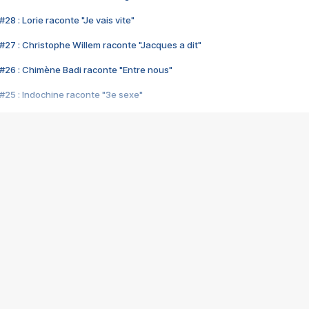
28 : Lorie raconte "Je vais vite"
#27 : Christophe Willem raconte "Jacques a dit"
#26 : Chimène Badi raconte "Entre nous"
#25 : Indochine raconte "3e sexe"
#24 : Zaho raconte "C'est chelou"
#23 : Patrick Bruel raconte "Au café des délices"
#22 : Kyo raconte "Le chemin"
#21 : Nolwenn Leroy raconte "Cassé"
#20 : Patrick Hernandez raconte "Born to be alive"
#19 : Lorie raconte "Près de moi"
#18 : Michael Jones raconte "A nos actes manqués" (avec Jean-Jacque
#17 : Khaled raconte "Aïcha"