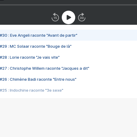
#30 : Eve Angeli raconte "Avant de partir"
#29 : MC Solaar raconte "Bouge de là"
28 : Lorie raconte "Je vais vite"
#27 : Christophe Willem raconte "Jacques a dit"
#26 : Chimène Badi raconte "Entre nous"
#25 : Indochine raconte "3e sexe"
#24 : Zaho raconte "C'est chelou"
#23 : Patrick Bruel raconte "Au café des délices"
#22 : Kyo raconte "Le chemin"
#21 : Nolwenn Leroy raconte "Cassé"