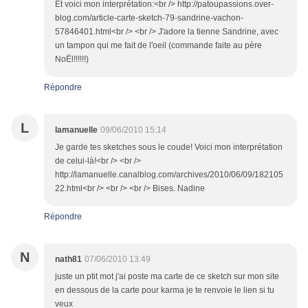
Et voici mon interprétation:<br /> http://patoupassions.over-
blog.com/article-carte-sketch-79-sandrine-vachon-
57846401.html<br /> <br /> J'adore la tienne Sandrine, avec
un tampon qui me fait de l'oeil (commande faite au père
NoËl!!!!!!)
Répondre
L
lamanuelle
09/06/2010 15:14
Je garde tes sketches sous le coude! Voici mon interprétation
de celui-là!<br /> <br />
http://lamanuelle.canalblog.com/archives/2010/06/09/182105
22.html<br /> <br /> <br /> Bises. Nadine
Répondre
N
nath81
07/06/2010 13:49
juste un ptit mot j'ai poste ma carte de ce sketch sur mon site
en dessous de la carte pour karma je te renvoie le lien si tu
veux