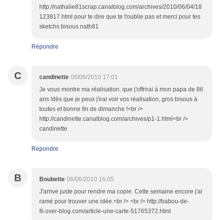
http://nathalie81scrap.canalblog.com/archives/2010/06/04/18
123817.html pour te dire que te t'oublie pas et merci pour tes
sketchs bisous nath81
Répondre
C
candinette
06/06/2010 17:01
Je vous montre ma réalisation, que j'offrirai à mon papa de 86
ans !dès que je peux j'irai voir vos réalisation, gros bisous à
toutes et bonne fin de dimanche !<br />
http://candinette.canalblog.com/archives/p1-1.html<br />
candinette
Répondre
B
Boubette
06/06/2010 16:05
J'arrive juste pour rendre ma copie. Cette semaine encore j'ai
ramé pour trouver une idée.<br /> <br /> http://babou-de-
fil.over-blog.com/article-une-carte-51765372.html