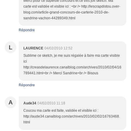
Merci pour ce superbe concours et ce très joli sketch. Ma
carte est validée et visible ici : <br /> http://lescrapdistou.over-
blog.com/article-grand-concours-de-carterie-2010-de-
sandrine-vachon-44289349.html
Répondre
L
LAURENCE
04/02/2010 12:52
Sublime ce sketch, je me suis régalée à faire ma carte visible
ici
http://creasdelaurence.canalblog.com/archives/2010/02/04/16
789441.html<br /> Merci Sandrine<br /> Bisous
Répondre
A
Aude34
04/02/2010 11:18
Coucou ma carte est faite, validée et visible ici :
http://aude34.canalblog.com/archives/2010/02/02/16763468.
html