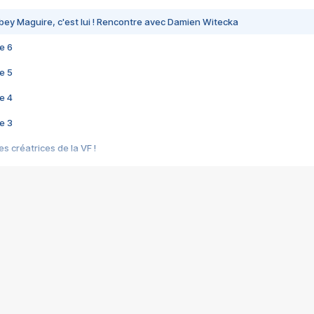
bey Maguire, c'est lui ! Rencontre avec Damien Witecka
e 6
e 5
e 4
e 3
s créatrices de la VF !
e 2
e 1
e Mektoub My Love arrive enfin ! Rencontre avec Shaïn Boumedine et Sal
i : après Toni en famille
elle réalise le bouleversant Dites lui que je l'aime
ais ! Rencontre autour de Vie privée de Rebecca Zlotowski