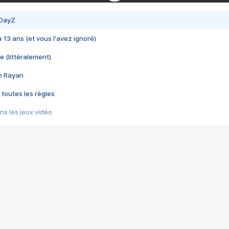
 DayZ
 a 13 ans (et vous l'avez ignoré)
e (littéralement)
im Rayan
 toutes les règles
s les jeux vidéo
us choquant de Rockstar ? - Le scandale BULLY
e plus moche de Steam
du RÊVE tourne au CAUCHEMAR
pendant 8 heures
it… à tort
umiliés par un jeu vidéo