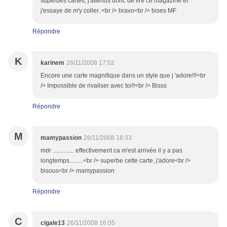
superbes cartes, j'attends donc de lire ce magazine et
j'essaye de m'y coller..<br /> bravo<br /> bises MF
Répondre
K
karinem
26/11/2008 17:02
Encore une carte magnifique dans un style que j 'adore!!!<br
/> Impossible de rivaliser avec toi!!<br /> Bisss
Répondre
M
mamypassion
26/11/2008 16:33
mdr .............. effectivement ca m'est arrivée il y a pas
longtemps.........<br /> superbe cette carte, j'adore<br />
bisous<br /> mamypassion
Répondre
C
cigale13
26/11/2008 16:05